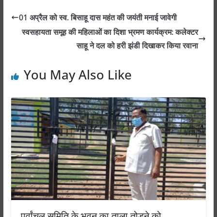
s
e
e
er
e
01 अप्रैल को स्व. बिसाहू दास महंत की जयंती मनाई जावेगी
A
b
n
स्वसहायता समूह की महिलाओं का दिशा भ्रमण कार्यक्रम: कलेक्टर
p
o
g
साहू ने दल को हरी झंडी दिखाकर किया रवाना
p
o
er
You May Also Like
k
पूर्वांचल समिति के भवन का ताला तोडऩे को