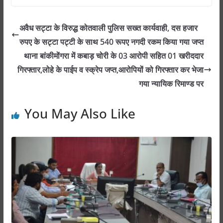
at
c
ss
itt
ar
s
e
e
er
e
अवैध सट्टा के विरुद्ध कोतवाली पुलिस सख्त कार्यवाही, दस हजार
A
b
n
रुपए के सट्टा पट्टी के साथ 540 रूपए नगदी रकम किया गया जप्त
p
o
g
थाना बांकीमोंगरा में कबाड़ चोरी के 03 आरोपी सहित 01 खरीददार
p
o
er
गिरफ्तार,लोहे के पाईप व स्क्रेप जप्त,आरोपियों को गिरफ्तार कर भेजा
गया न्यायिक रिमाण्ड पर
k
You May Also Like