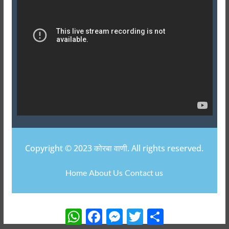
Copyright © 2023 कोरबा वाणी. All rights reserved.
Home
About Us
Contact us
W
F
M
T
S
h
a
e
w
h