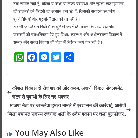
तक सीमित नहीं हैं, बल्कि ये शिक्षा से लेकर स्वास्थ्य और सुरक्षा तक ग्रामीणों
की रोजमर्रा की जिंदगी को आसान बना रहे हैं, जिसकी सराहना स्थानीय
प्रतिनिधियों और ग्रामीणों द्वारा की जा रही है।
अदाणी फाउंडेशन जिले में कम्युनिटी फर्स्ट की भावना के साथ स्थानीय
जरूरतों को प्राथमिकता देते हुए शिक्षा, स्वास्थ्य और अधोसंरचना विकास में
समग्र और सतत् विकास की दिशा में निरंतर कार्य कर रही है।
W
F
M
T
S
h
a
e
w
h
at
c
ss
itt
ar
s
e
e
er
e
कौशल विकास से रोजगार की ओर कदम, अदाणी स्किल डेवलपमेंट
A
b
n
सेंटर से युवाओं के लिए नए अवसर
p
o
g
भाजपा नेता पर जानलेवा हमला मामले में प्रशासन की कार्रवाई, आरोपी
p
o
er
जिला पंचायत सदस्य रज्जाक अली के अवैध मकान पर चला बुलडोजर..
k
You May Also Like